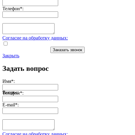
Телефон
*
:
Согласие на обработку данных:
Заказать звонок
Закрыть
Задать вопрос
Имя
*
:
Вопрос:
Телефон
*
:
E-mail
*
:
Согласие на обработку данных: