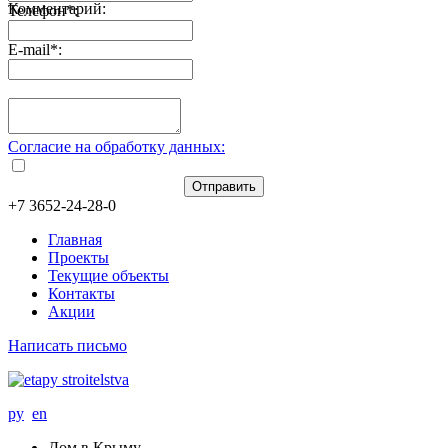
Комментарий:
Телефон
*
:
E-mail
*
:
Согласие на обработку данных:
Отправить
+7 3652-24-28-0
Главная
Проекты
Текущие объекты
Контакты
Акции
Написать письмо
ру
en
Дом в Крыму