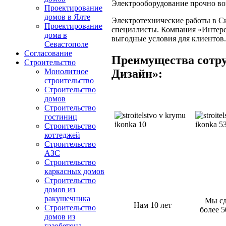
Электрооборудование прочно во
Проектирование
домов в Ялте
Электротехнические работы в С
Проектирование
специалисты. Компания «Интерс
дома в
выгодные условия для клиентов.
Севастополе
Согласование
Преимущества сотру
Строительство
Дизайн»:
Монолитное
строительство
Строительство
домов
Строительство
гостиниц
Строительство
коттеджей
Строительство
АЗС
Строительство
каркасных домов
Строительство
домов из
ракушечника
Мы сд
Нам 10 лет
Строительство
более 5
домов из
газобетона