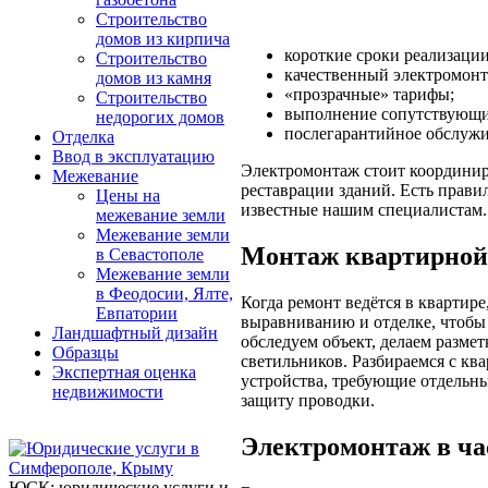
Строительство
домов из кирпича
короткие сроки реализации
Строительство
качественный электромонт
домов из камня
«прозрачные» тарифы;
Строительство
выполнение сопутствующи
недорогих домов
послегарантийное обслужи
Отделка
Ввод в эксплуатацию
Электромонтаж стоит координиро
Межевание
реставрации зданий. Есть прави
Цены на
известные нашим специалистам.
межевание земли
Межевание земли
Монтаж квартирной
в Севастополе
Межевание земли
в Феодосии, Ялте,
Когда ремонт ведётся в квартире
Евпатории
выравниванию и отделке, чтоб
Ландшафтный дизайн
обследуем объект, делаем размет
Образцы
светильников. Разбираемся с к
Экспертная оценка
устройства, требующие отдельн
недвижимости
защиту проводки.
Электромонтаж в ча
ЮСК: юридические услуги и