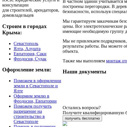
В частном здании учитывается м
консультации
построены перегородки. В дере
для строителей, арендаторов,
безопасности, используя специа
домовладельцев
Мы гарантируем заказчикам без
Строим в городах
цены. Все электротехнические 
имеющие необходимую группу д
Крыма:
Мы не привлекаем подрядчиков, 
Севастополь
результаты работы. Вы можете о
Ялта, Алушта
объекта.
Евпатория, Саки
Феодосия, Судак
Также мы выполняем
монтаж от
Оформление земли:
Наши документы
Поможем в оформлении
земли в Севастополе и
Ялте
Оформим землю в
Феодосии, Евпатории
Поможем получить
Остались вопросы?
разрешение на
Получите квалифицированную б
строительство в
получить бесплатно
Севастополе
Помощь в получении