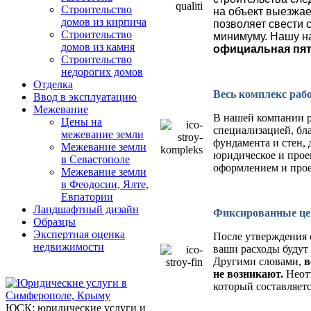
Строительство
на объект выезжае
домов из кирпича
позволяет свести 
Строительство
минимуму
.
Нашу н
домов из камня
официальная пят
Строительство
недорогих домов
Отделка
Весь комплекс рабо
Ввод в эксплуатацию
Межевание
В нашей компании р
Цены на
специализацией, бла
межевание земли
фундамента и стен, 
Межевание земли
юридическое и прое
в Севастополе
оформлением и прое
Межевание земли
в Феодосии, Ялте,
Евпатории
Ландшафтный дизайн
Фиксированные цен
Образцы
Экспертная оценка
После утверждения 
недвижимости
ваши расходы будут
Другими словами,
в
не возникают.
Неот
который составляет
ЮСК: юридические услуги и