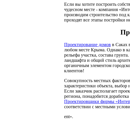
Если вы хотите построить собст
чудесном месте - компания «
Инт
производим строительство под 
проходят все этапы постройки н
Пр
Проектирование домов
в
Саках
в
любом месте Крыма. Однако в к
рельефа участка, состава грунт
ландшафта и общий стиль архите
органичным элементом городско
клиентов!
Совокупность местных факторов 
характеристики объекта, выбор
Если заказчик располагает про
региона, понадобится доработка 
Проектировщики фирмы «Интер
соответствии с местными услов
ent».