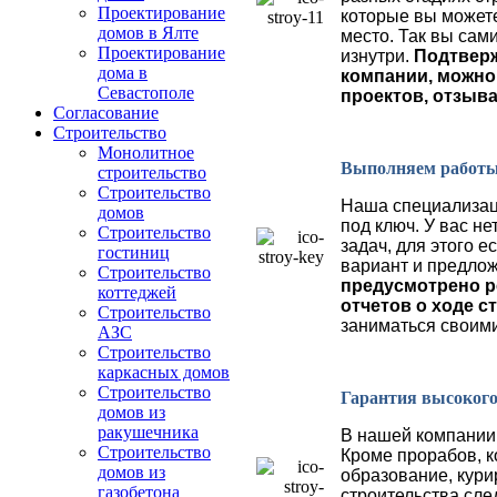
Проектирование
которые вы можете
домов в Ялте
место
.
Так вы сам
Проектирование
изнутри
.
Подтвер
дома в
компании
,
можно 
Севастополе
проектов
,
отзыва
Согласование
Строительство
Монолитное
Выполняем работы
строительство
Строительство
Наша специализаци
домов
под ключ. У вас
не
Строительство
задач
, для этого 
гостиниц
вариант
и предлож
Строительство
предусмотрено р
коттеджей
отчетов о ходе с
Строительство
заниматься своими
АЗС
Строительство
каркасных домов
Строительство
Гарантия высокого
домов из
ракушечника
В нашей компании
Строительство
Кроме прорабов
,
к
домов из
образование
,
кур
газобетона
строительства сле