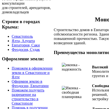
консультации
для строителей, арендаторов,
домовладельцев
Моно
Строим в городах
Крыма:
Строительство домов в Евпатор
сейсмоопасности
региона. Здани
Севастополь
повышенной прочностью. Такую 
Ялта, Алушта
возведения зданий.
Евпатория, Саки
Феодосия, Судак
Преимущества монолитног
Оформление земли:
Высокий
Поможем в оформлении
Монолитно
земли в Севастополе и
грунтах и
Ялте
Оформим землю в
Свободна
Феодосии, Евпатории
Использо
Поможем получить
решений, 
разрешение на
застройку
строительство в
Севастополе
Помощь в получении
Длитель