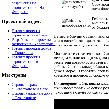
разрешения на
Срок экс
строительство в Ялте и
дома боле
Феодосии
Гибкость
Проектный отдел:
Монолитн
от бюджет
Готовит проекты
строительства в Ялте
На месте будущего здания закла
Разрабатывает проекты
и заливают бетон – для этого п
застройки в Севастополе
технологии возводится очень бы
Готовит проекты домов
в Евпатории
Монолитное строительство в Сак
Готовит проекты
методом можно возводить дома л
строительства в
геометрия поверхностей стен и п
Феодосии
работы. Специальные добавки к 
даже в мороз. В короткий срок 
Мы строим:
красивое и прочное, со сроком с
Посмотрите видео, описывающ
Строим из ракушечника
Ролик подготовлен на основе ре
в Севастополе и Ялте
находится в Симферополе на ул.
Строим каркасные дома
в Севастополе