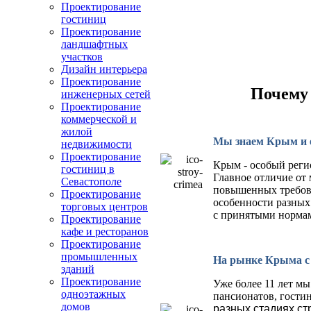
Проектирование
гостиниц
Проектирование
ландшафтных
участков
Дизайн интерьера
Проектирование
Почему
инженерных сетей
Проектирование
коммерческой и
жилой
Мы знаем Крым и е
недвижимости
Проектирование
Крым - особый реги
гостиниц в
Главное отличие от
Севастополе
повышенных требова
Проектирование
особенности разных
торговых центров
с принятыми норма
Проектирование
кафе и ресторанов
Проектирование
промышленных
На рынке Крыма с 
зданий
Проектирование
Уже более 11 лет м
одноэтажных
пансионатов, гости
домов
разных стадиях ст