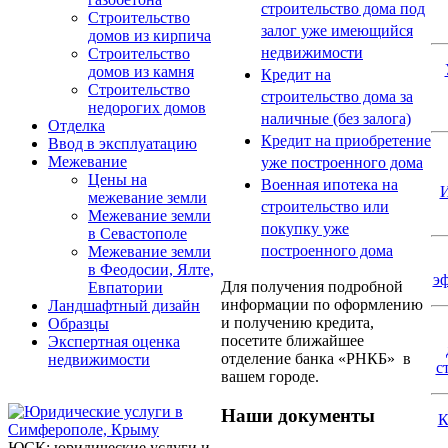
строительство дома под
Строительство
залог уже имеющийся
домов из кирпича
недвижимости
Строительство
домов из камня
Кредит на
Строительство
строительство дома за
недорогих домов
наличные (без залога)
Отделка
Кредит на приобретение
Ввод в эксплуатацию
Межевание
уже построенного дома
Цены на
Военная ипотека на
межевание земли
строительство или
Межевание земли
покупку уже
в Севастополе
построенного дома
Межевание земли
в Феодосии, Ялте,
э
Для получения подробной
Евпатории
информации по оформлению
Ландшафтный дизайн
и получению кредита,
Образцы
посетите ближайшее
Экспертная оценка
отделение банка «РНКБ» в
недвижимости
с
вашем городе.
Наши документы
К
ЮСК: юридические услуги и