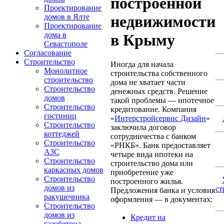
построенной
Проектирование
недвижимости
домов в Ялте
Проектирование
дома в
в Крыму
Севастополе
Согласование
Строительство
Иногда для начала
Монолитное
строительства собственного
строительство
дома не хватает части
Строительство
денежных средств. Решение
домов
такой проблемы — ипотечное
Строительство
кредитование. Компания
гостиниц
«
Интерстройсервис Дизайн
»
Строительство
заключила договор
коттеджей
сотрудничества с банком
Строительство
«РНКБ». Банк предоставляет
АЗС
четыре вида ипотеки на
Строительство
строительство дома или
каркасных домов
приобретение уже
Строительство
построенного жилья.
домов из
ст
Предложения банка и условия
ракушечника
оформления — в документах:
Строительство
домов из
Кредит на
газобетона