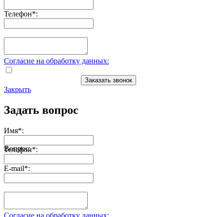
Телефон
*
:
Согласие на обработку данных:
Заказать звонок
Закрыть
Задать вопрос
Имя
*
:
Вопрос:
Телефон
*
:
E-mail
*
:
Согласие на обработку данных: