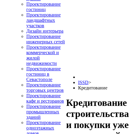
Проектирование
гостиниц
Проектирование
ландшафтных
участков
Дизайн интерьера
Проектирование
инженерных сетей
Проектирование
коммерческой и
жилой
недвижимости
Проектирование
гостиниц в
Севастополе
ISSD
>
Проектирование
Кредитование
торговых центров
Проектирование
Кредитование
кафе и ресторанов
Проектирование
строительства
промышленных
зданий
и покупки уже
Проектирование
одноэтажных
домов