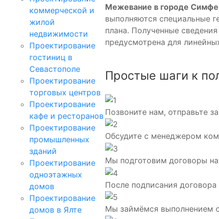
Межевание в городе Симфер
коммерческой и
выполняются специальные ге
жилой
плана. Полученные сведения
недвижимости
предусмотрена для линейны
Проектирование
гостиниц в
Севастополе
Простые шаги к по
Проектирование
торговых центров
Проектирование
Позвоните нам, отправьте за
кафе и ресторанов
Проектирование
Обсудите с менеджером ком
промышленных
зданий
Мы подготовим договоры на 
Проектирование
одноэтажных
После подписания договора
домов
Проектирование
Мы займёмся выполнением о
домов в Ялте