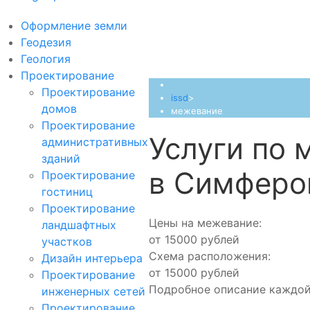
Оформление земли
Геодезия
Геология
Проектирование
Проектирование
issd
>
домов
межевание
Проектирование
Услуги по 
административных
зданий
в Симферо
Проектирование
гостиниц
Проектирование
Цены на межевание:
ландшафтных
от 15000 рублей
участков
Схема расположения:
Дизайн интерьера
от 15000 рублей
Проектирование
Подробное описание каждой
инженерных сетей
Проектирование